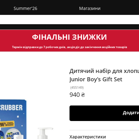
Summer'26
Магазини
ФІНАЛЬНІ ЗНИЖКИ
Термін відправки
до 7 робочих днів, акція діє до закінчення акційних товарів
Дитячий набір для хло
Junior Boy’s Gift Set
(
455149
)
940 ₴
Додат
Характеристики