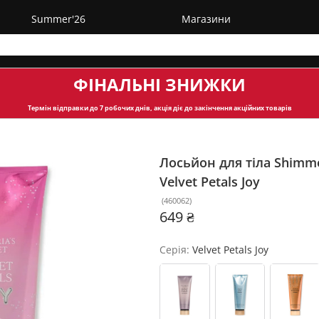
Summer'26
Магазини
ФІНАЛЬНІ ЗНИЖКИ
Термін відправки
до 7 робочих днів, акція діє до закінчення акційних товарів
Лосьйон для тіла Shimmer
Velvet Petals Joy
(
460062
)
649 ₴
Серія:
Velvet Petals Joy