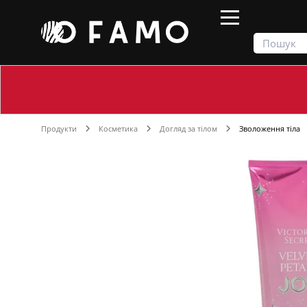
Продукти
Косметика
Догляд за тілом
Зволоження тіла