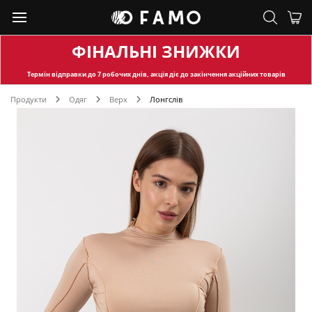
ФІНАЛЬНІ ЗНИЖКИ
Термін відправки
до 7 робочих днів, акція діє до закінчення акційних товарів
Продукти
Одяг
Верх
Лонгслів