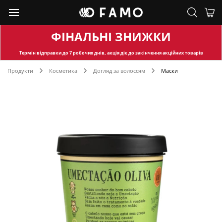
ФІНАЛЬНІ ЗНИЖКИ
Термін відправки
до 7 робочих днів, акція діє до закінчення акційних товарів
Продукти
Косметика
Догляд за волоссям
Маски