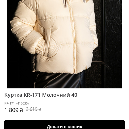
Куртка KR-171
Молочний 40
KR-171
(
413035
)
1 809 ₴
3 619 ₴
Додати в кошик