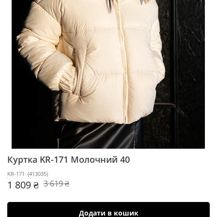
Куртка KR-171
Молочний 40
KR-171
(
413035
)
1 809 ₴
3 619 ₴
Додати в кошик