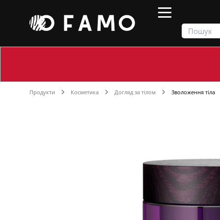
Продукти
Косметика
Догляд за тілом
Зволоження тіла