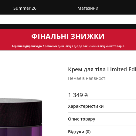
Summer'26
Магазини
ФІНАЛЬНІ ЗНИЖКИ
Термін відправки
до 7 робочих днів, акція діє до закінчення акційних товарів
Крем для тіла Limited Edi
Немає в наявності
1 349 ₴
Характеристики
Опис товару
Відгуки (
0
)