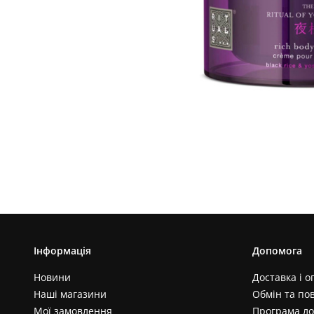
Інформація
Допомога
Новини
Доставка і о
Наші магазини
Обмін та по
Мої замовлення
Програма ло