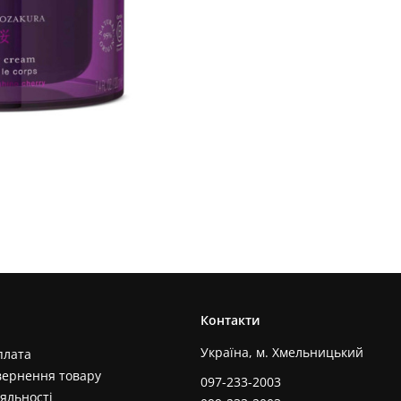
Контакти
Україна, м. Хмельницький
плата
вернення товару
097-233-2003
яльності