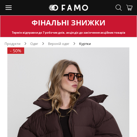
ФІНАЛЬНІ ЗНИЖКИ
Термін відправки
до 7 робочих днів, акція діє до закінчення акційних товарів
Продукти
Одяг
Верхній одяг
Куртки
-
50%