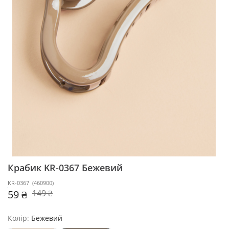
Крабик KR-0367
Бежевий
KR-0367
(
460900
)
59 ₴
149 ₴
Колір:
Бежевий