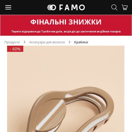
ФІНАЛЬНІ ЗНИЖКИ
Термін відправки
до 7 робочих днів, акція діє до закінчення акційних товарів
Продукти
Аксесуари для волосся
Крабики
-
60%