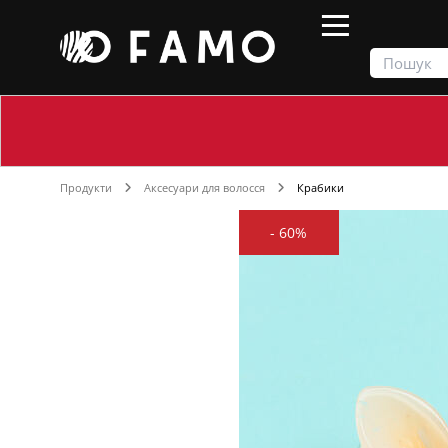
Продукти
Аксесуари для волосся
Крабики
-
60%