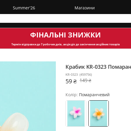
Summer'26
Магазини
ФІНАЛЬНІ ЗНИЖКИ
Термін відправки
до 7 робочих днів, акція діє до закінчення акційних товарів
Крабик KR-0323
Помара
KR-0323
(
459756
)
59 ₴
149 ₴
Колір:
Помаранчевий