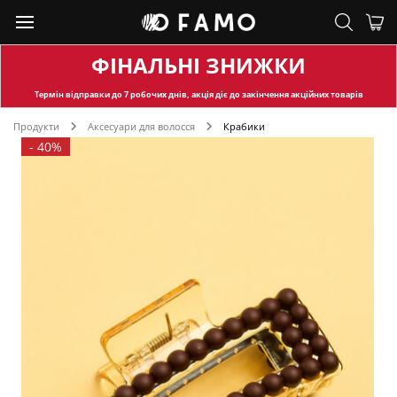
ФІНАЛЬНІ ЗНИЖКИ
Термін відправки
до 7 робочих днів, акція діє до закінчення акційних товарів
Продукти
Аксесуари для волосся
Крабики
-
40%