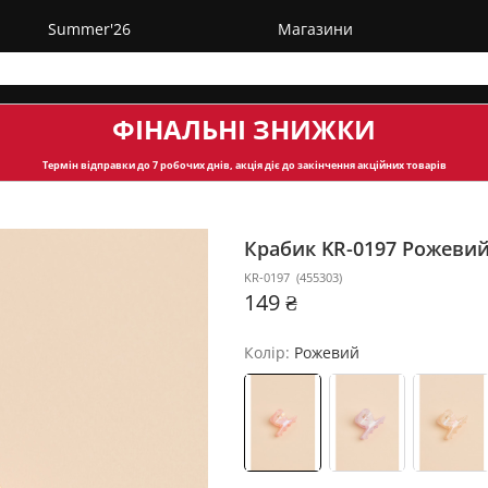
Summer'26
Магазини
ФІНАЛЬНІ ЗНИЖКИ
Термін відправки
до 7 робочих днів, акція діє до закінчення акційних товарів
Крабик KR-0197
Рожеви
KR-0197
(
455303
)
149 ₴
Колір:
Рожевий