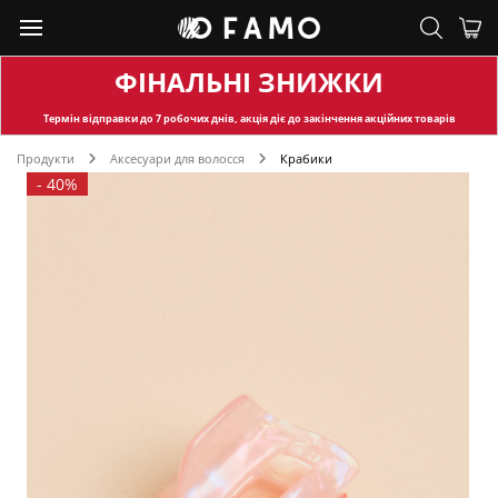
ФІНАЛЬНІ ЗНИЖКИ
Термін відправки
до 7 робочих днів, акція діє до закінчення акційних товарів
Продукти
Аксесуари для волосся
Крабики
-
40%