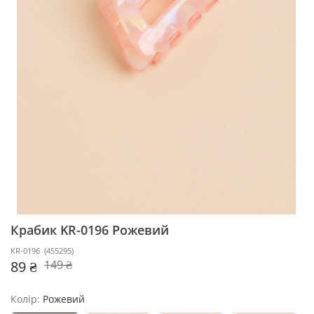
Крабик KR-0196
Рожевий
KR-0196
(
455295
)
89 ₴
149 ₴
Колір:
Рожевий