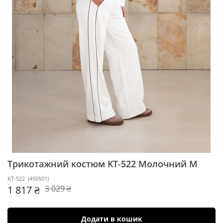
Трикотажний костюм KT-522
Молочний M
KT-522
(
450501
)
1 817 ₴
3 029 ₴
Додати в кошик