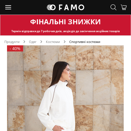
ФІНАЛЬНІ ЗНИЖКИ
Термін відправки
до 7 робочих днів, акція діє до закінчення акційних товарів
Продукти
Одяг
Костюми
Спортивні костюми
-
40%