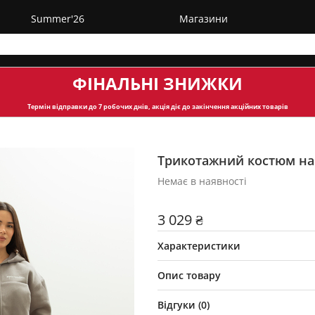
Summer'26
Магазини
ФІНАЛЬНІ ЗНИЖКИ
Термін відправки
до 7 робочих днів, акція діє до закінчення акційних товарів
Трикотажний костюм на 
Немає в наявності
3 029 ₴
Характеристики
Опис товару
Відгуки (
0
)