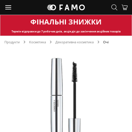
ФІНАЛЬНІ ЗНИЖКИ
Термін відправки
до 7 робочих днів, акція діє до закінчення акційних товарів
Продукти
Косметика
Декоративна косметика
Очі