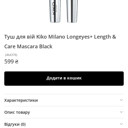
Туш для вій Kiko Milano Longeyes+ Length &
Care Mascara
Black
(
464378
)
599 ₴
Додати в кошик
Характеристики
Опис товару
Відгуки (
0
)