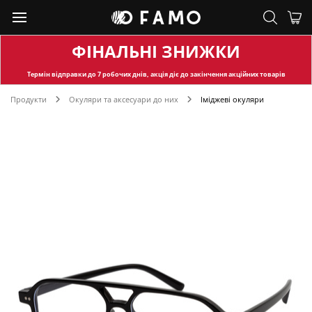
ФІНАЛЬНІ ЗНИЖКИ
Термін відправки
до 7 робочих днів, акція діє до закінчення акційних товарів
Продукти
Окуляри та аксесуари до них
Іміджеві окуляри