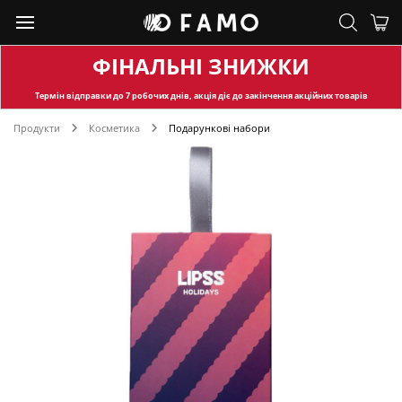
ФІНАЛЬНІ ЗНИЖКИ
Термін відправки
до 7 робочих днів, акція діє до закінчення акційних товарів
Продукти
Косметика
Подарункові набори