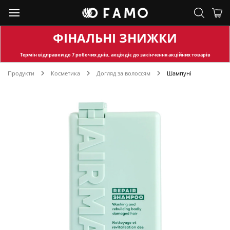
ФІНАЛЬНІ ЗНИЖКИ
Термін відправки
до 7 робочих днів, акція діє до закінчення акційних товарів
Продукти
Косметика
Догляд за волоссям
Шампуні