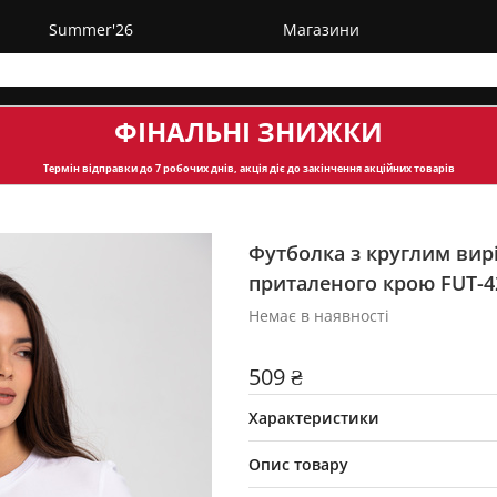
Summer'26
Магазини
ФІНАЛЬНІ ЗНИЖКИ
Термін відправки
до 7 робочих днів, акція діє до закінчення акційних товарів
Футболка з круглим вир
приталеного крою FUT-4
Немає в наявності
509 ₴
Характеристики
Опис товару