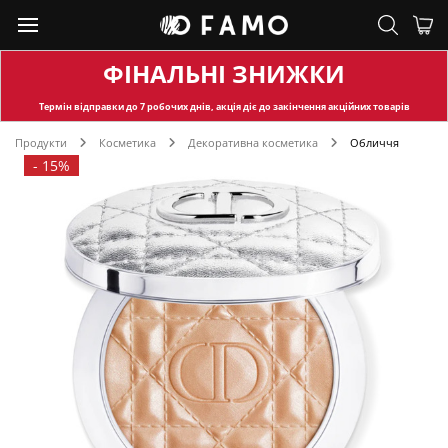
ФІНАЛЬНІ ЗНИЖКИ
Термін відправки
до 7 робочих днів, акція діє до закінчення акційних товарів
Продукти
Косметика
Декоративна косметика
Обличчя
-
15%