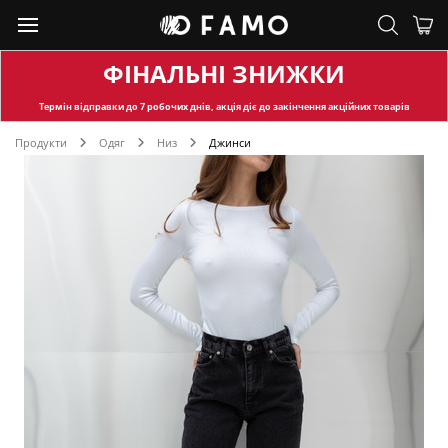
ФІНАЛЬНІ ЗНИЖКИ
Термін відправки
до 7 робочих днів, акція діє до закінчення акційних товарів
Продукти
Одяг
Низ
Джинси