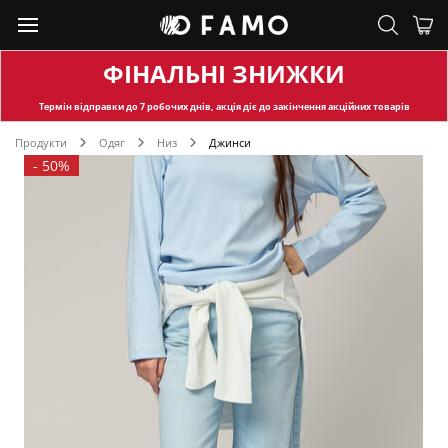
ФІНАЛЬНІ ЗНИЖКИ
Термін відправки
до 7 робочих днів, акція діє до закінчення акційних товарів
Продукти
Одяг
Низ
Джинси
-
50%