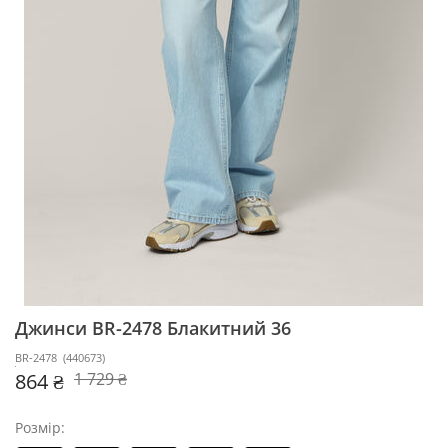
Джинси BR-2478
Блакитний 36
BR-2478
(
440673
)
864 ₴
1 729 ₴
Розмір: