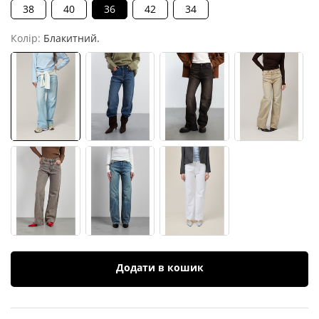
38
40
36
42
34
Колір:
Блакитний.
Додати в кошик