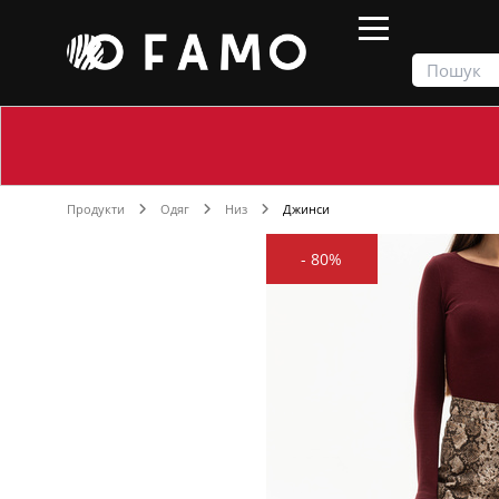
Продукти
Одяг
Низ
Джинси
-
80%