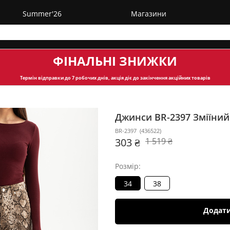
Summer'26
Магазини
ФІНАЛЬНІ ЗНИЖКИ
Термін відправки
до 7 робочих днів, акція діє до закінчення акційних товарів
Джинси BR-2397
Зміїний
BR-2397
(
436522
)
303 ₴
1 519 ₴
Розмір:
34
38
Додат