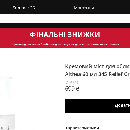
Summer'26
Магазини
ФІНАЛЬНІ ЗНИЖКИ
Термін відправки
до 7 робочих днів, акція діє до закінчення акційних товарів
Кремовий міст для обли
Althea 60 мл
345 Relief C
(
458369
)
699 ₴
Додат
Характеристики