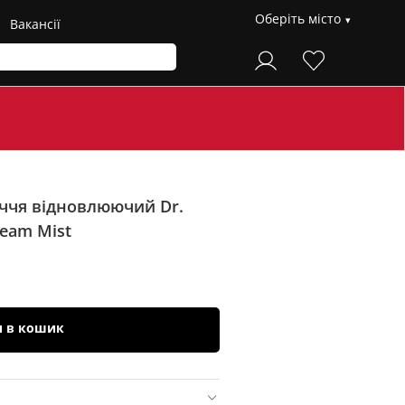
Оберіть місто
Вакансії
ччя відновлюючий Dr.
ream Mist
и в кошик