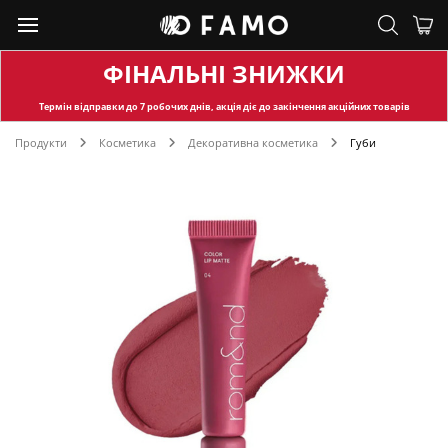
ФІНАЛЬНІ ЗНИЖКИ
Термін відправки
до 7 робочих днів, акція діє до закінчення акційних товарів
Продукти
Косметика
Декоративна косметика
Губи