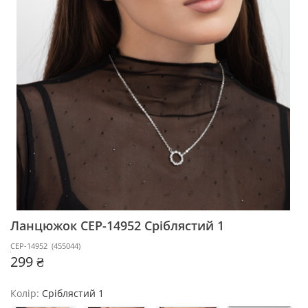
Ланцюжок CEP-14952
Сріблястий 1
CEP-14952
(
455044
)
299 ₴
Колір:
Сріблястий 1