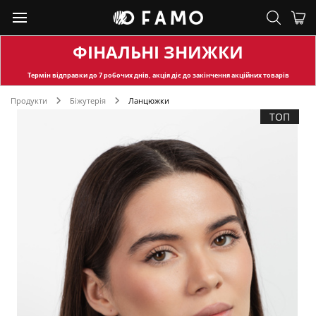
ФІНАЛЬНІ ЗНИЖКИ
Термін відправки
до 7 робочих днів, акція діє до закінчення акційних товарів
Продукти
Біжутерія
Ланцюжки
ТОП