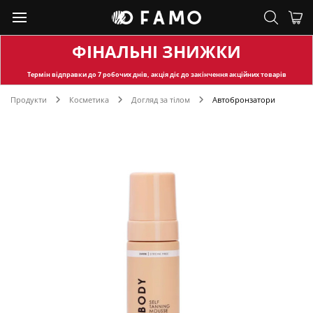
ФІНАЛЬНІ ЗНИЖКИ
Термін відправки
до 7 робочих днів, акція діє до закінчення акційних товарів
Продукти
Косметика
Догляд за тілом
Автобронзатори