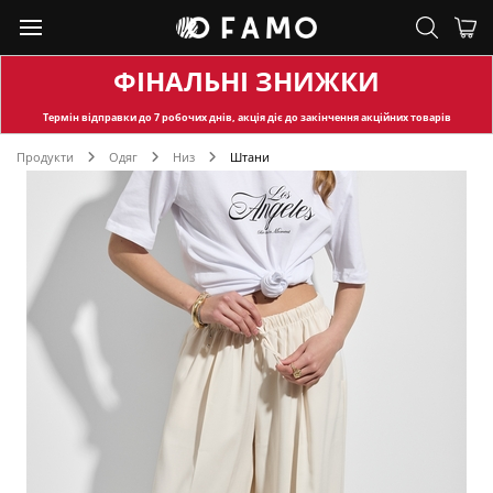
ФІНАЛЬНІ ЗНИЖКИ
Термін відправки
до 7 робочих днів, акція діє до закінчення акційних товарів
Продукти
Одяг
Низ
Штани