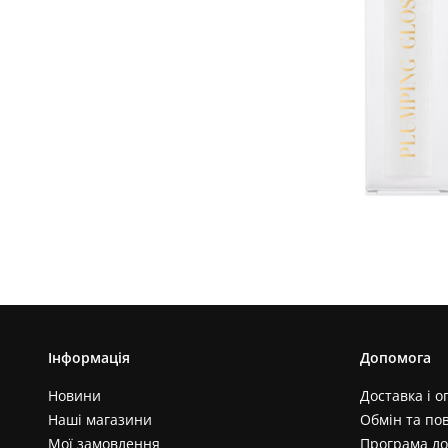
Інформація
Допомога
Новини
Доставка і о
Наші магазини
Обмін та по
Мої замовлення
Програма ло