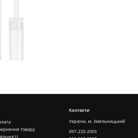
Контакти
Україна, м. Хмельницький
плата
вернення товару
097-233-2003
яльності