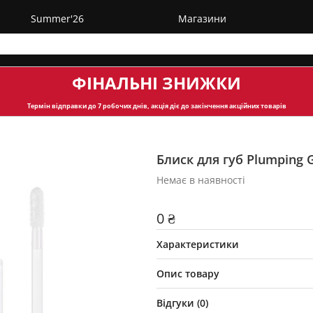
Summer'26
Магазини
ФІНАЛЬНІ ЗНИЖКИ
Термін відправки
до 7 робочих днів, акція діє до закінчення акційних товарів
Блиск для губ Plumping G
Немає в наявності
0 ₴
Характеристики
Опис товару
Відгуки (
0
)