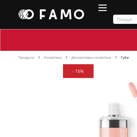
Продукти
Косметика
Декоративна косметика
Губи
-
15%