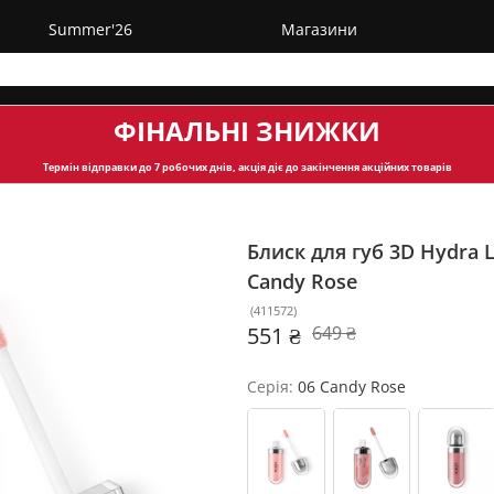
Summer'26
Магазини
ФІНАЛЬНІ ЗНИЖКИ
Термін відправки
до 7 робочих днів, акція діє до закінчення акційних товарів
Блиск для губ 3D Hydra L
Candy Rose
(
411572
)
551 ₴
649 ₴
Серія:
06 Candy Rose