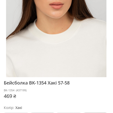
Бейсболка BK-1354
Хакі 57-58
BK-1354
(
437199
)
469 ₴
Колір:
Хакі