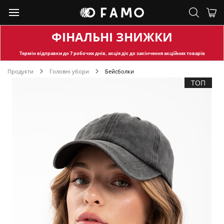
ФІНАЛЬНІ ЗНИЖКИ
Термін відправки
до 7 робочих днів, акція діє до закінчення акційних товарів
Продукти
Головні убори
Бейсболки
ТОП