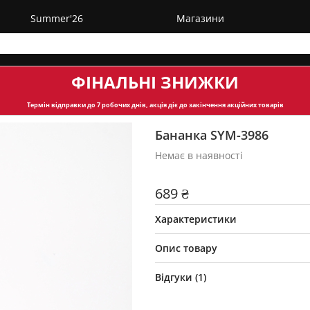
Summer'26
Магазини
ФІНАЛЬНІ ЗНИЖКИ
Термін відправки
до 7 робочих днів, акція діє до закінчення акційних товарів
Бананка SYM-3986
Немає в наявності
689 ₴
Характеристики
Опис товару
Відгуки (
1
)