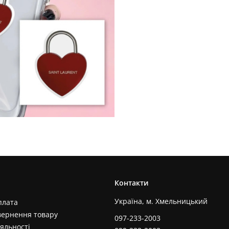
Контакти
Україна, м. Хмельницький
плата
вернення товару
097-233-2003
яльності