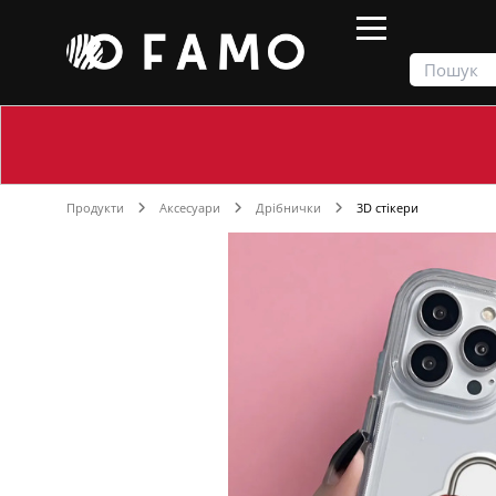
Продукти
Аксесуари
Дрібнички
3D стікери