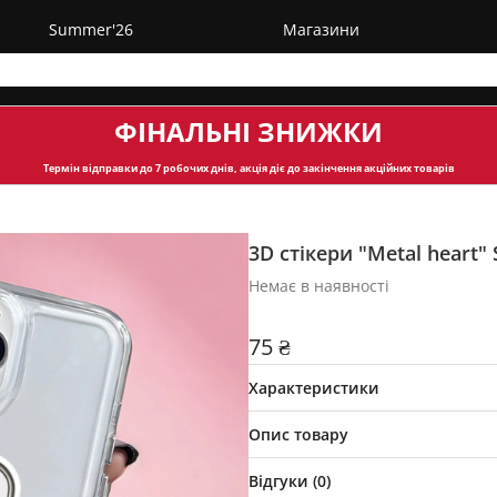
Summer'26
Магазини
ФІНАЛЬНІ ЗНИЖКИ
Термін відправки
до 7 робочих днів, акція діє до закінчення акційних товарів
3D стікери "Metal heart" 
Немає в наявності
75 ₴
Характеристики
Опис товару
Відгуки (
0
)