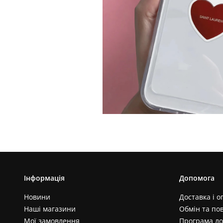
Інформація
Допомога
Новини
Доставка і о
Наші магазини
Обмін та по
Мої замовлення
Програма ло