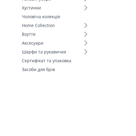
100% PE (1)
Хустинки
Еко-хутро (1)
Чоловіча колекція
Home Collection
Взуття
Аксесуари
Шарфи та рукавички
Сертифікат та упаковка
Засоби для брів