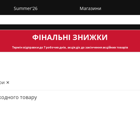
Summer'26
Магазини
ФІНАЛЬНІ ЗНИЖКИ
Термін відправки
до 7 робочих днів, акція діє до закінчення акційних товарів
ри ✕
жодного товару