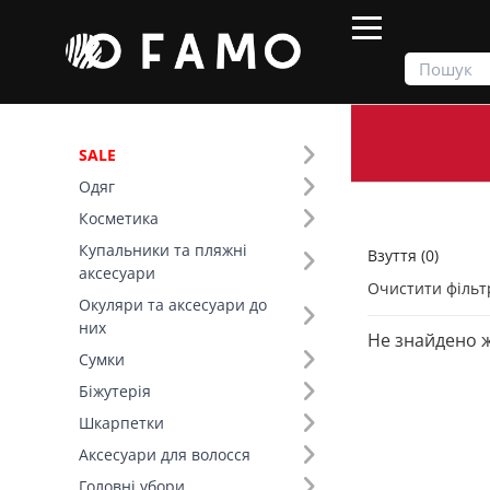
SALE
Одяг
Продукти
Взуття
Косметика
Купальники та пляжні
Взуття (0)
Фільтр
аксесуари
Очистити фільт
Окуляри та аксесуари до
Склад (7)
них
Не знайдено 
100% Шкіра (17)
Сумки
100% Замш (16)
Біжутерія
100% Поліестер (14)
Шкарпетки
100% EVA (8)
Аксесуари для волосся
100% Натуральна замша (3)
Головні убори