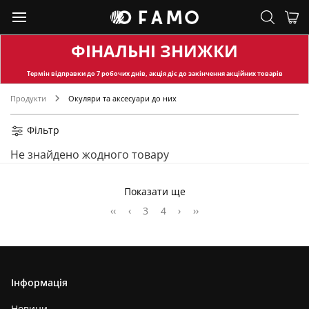
ФІНАЛЬНІ ЗНИЖКИ
Термін відправки
до 7 робочих днів, акція діє до закінчення акційних товарів
Продукти
Окуляри та аксесуари до них
Фільтр
Не знайдено жодного товару
Показати ще
‹‹
‹
3
4
›
››
Інформація
Новини