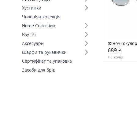
Хустинки
Поляризация (2)
Чоловіча колекція
Home Collection
Матеріал оправи (3)
Взуття
Жіночі окуля
Аксесуари
689 ₴
Шарфи та рукавички
+ 1 колір
Сертифікат та упаковка
Засоби для брів