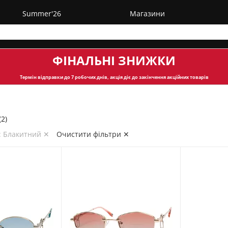
Summer'26
Магазини
ФІНАЛЬНІ ЗНИЖКИ
Термін відправки
до 7 робочих днів, акція діє до закінчення акційних товарів
2)
: Блакитний ✕
Очистити фільтри ✕