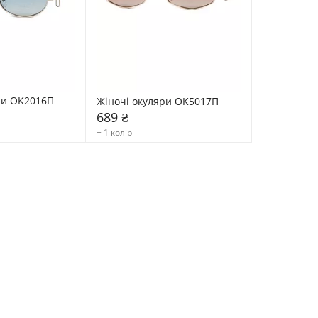
ри OK2016П
Жіночі окуляри OK5017П
689 ₴
+ 1 колір