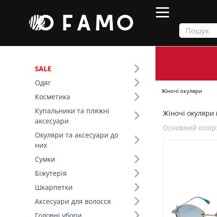
SALE
Одяг
Продукти
Окуляри та аксесуари до них
Жіночі окуляри
Косметика
Купальники та пляжні
Жіночі окуляри (
Фільтр
аксесуари
Основний колір
Окуляри та аксесуари до
Ціна
них
Сумки
SALE
Біжутерія
Шкарпетки
Основний колір (7)
Аксесуари для волосся
Форма лінзи (5)
Головні убори