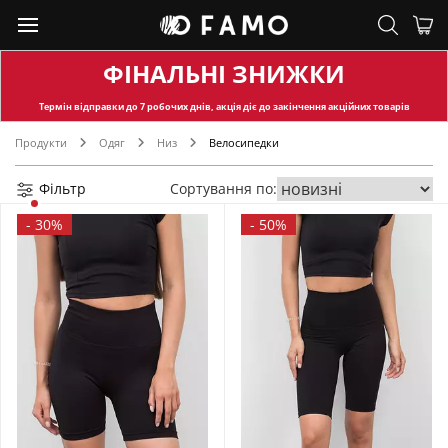
ФІНАЛЬНІ ЗНИЖКИ
Термін відправки
до 7 робочих днів, акція діє до закінчення акційних товарів
Продукти
Одяг
Низ
Велосипедки
Фільтр
Сортування по:
-
30%
-
50%