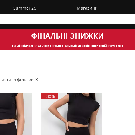
Summer'26
Магазини
ФІНАЛЬНІ ЗНИЖКИ
Термін відправки
до 7 робочих днів, акція діє до закінчення акційних товарів
чистити фільтри ✕
-
30%