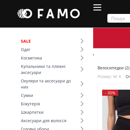
SALE
Одяг
Продукти
Одяг
Низ
Велосипедки
Косметика
Купальники та пляжні
Велосипедки (2)
Фільтр
аксесуари
Розмір: M ✕
О
Окуляри та аксесуари до
Ціна
них
-
30%
Сумки
SALE
Біжутерія
Шкарпетки
Розмір (3)
Аксесуари для волосся
Основний колір (1)
Головні убори