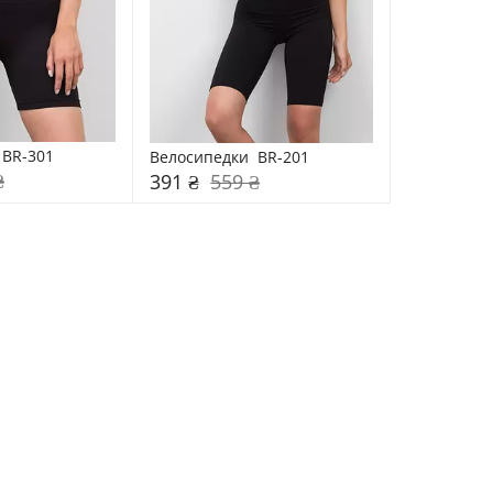
 BR-301
Велосипедки  BR-201
₴
391 ₴
559 ₴