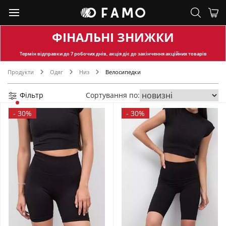
ФІНАЛЬНІ ЗНИЖКИ
Термін відправки
до 7 робочих днів, акція діє до закінчення акційних товарів
Продукти
Одяг
Низ
Велосипедки
Фільтр
Сортування по:
-
30%
-
30%