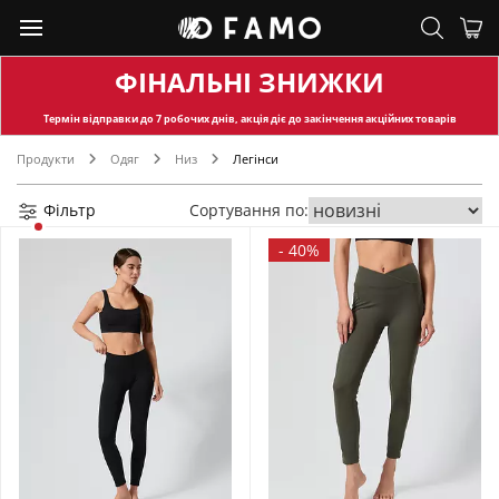
ФІНАЛЬНІ ЗНИЖКИ
Термін відправки
до 7 робочих днів, акція діє до закінчення акційних товарів
Продукти
Одяг
Низ
Легінси
Фільтр
Сортування по:
-
40%