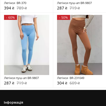
Легінси  BR-370
Легінси пуш-ап BR-9807
394 ₴
789 ₴
287 ₴
719 ₴
-
60%
-
50%
Легінси пуш-ап BR-9807
Легінси  BR-231049
287 ₴
719 ₴
304 ₴
609 ₴
Інформація