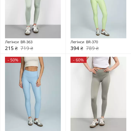
Легінси  BR-363
Легінси  BR-370
215 ₴
719 ₴
394 ₴
789 ₴
-
50%
-
60%