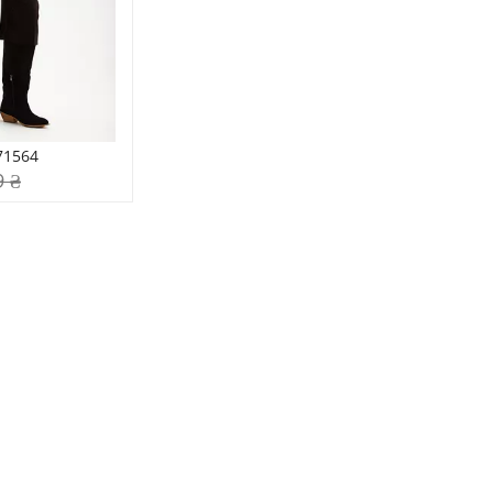
71564
9 ₴