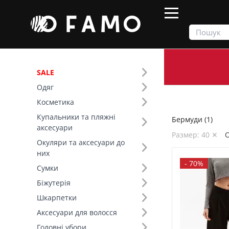
SALE
Одяг
Продукти
Одяг
Низ
Бермуди
Косметика
Купальники та пляжні
Бермуди (1)
Фільтр
аксесуари
Размер: 40 ✕
О
Окуляри та аксесуари до
SALE
них
-
70%
Сумки
Размер (4)
Біжутерія
Шкарпетки
Основной цвет (1)
Аксесуари для волосся
Головні убори