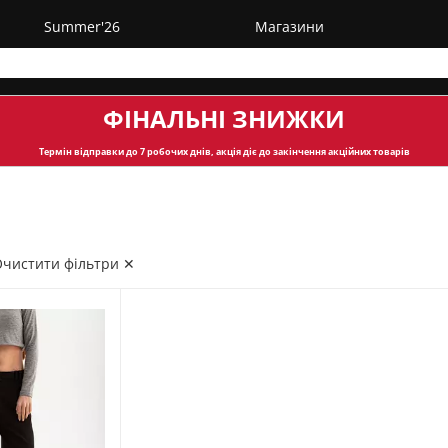
Summer'26
Магазини
ФІНАЛЬНІ ЗНИЖКИ
Термін відправки
до 7 робочих днів, акція діє до закінчення акційних товарів
чистити фільтри ✕