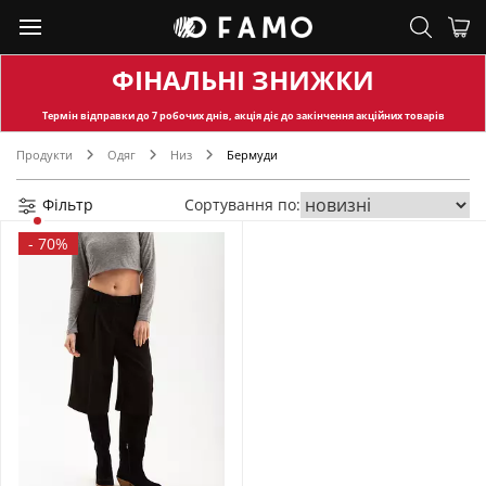
ФІНАЛЬНІ ЗНИЖКИ
Термін відправки
до 7 робочих днів, акція діє до закінчення акційних товарів
Продукти
Одяг
Низ
Бермуди
Фільтр
Сортування по:
-
70%