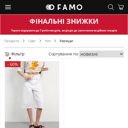
ФІНАЛЬНІ ЗНИЖКИ
Термін відправки
до 7 робочих днів, акція діє до закінчення акційних товарів
Продукти
Одяг
Низ
Бермуди
Фільтр
Сортування по:
-
60%