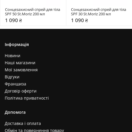
Сонцезахисний спрей для тіла 
Сонцезахисний спрей для тіла 
SPF 50 St.Moriz 200 мл 
SPF 30 St.Moriz 200 мл 
1 090 ₴
1 090 ₴
Інформація
Новини
Наші магазини
Мої замовлення
Відгуки
Франшиза
Договір оферти
Політика приватності
Допомога
Доставка і оплата
Обмін та повернення товару