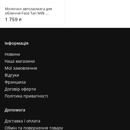
Молочко автозасмага для 
обличчя Face Tan Milk 
BaliBody
1 759 ₴
Інформація
Новини
Наші магазини
Мої замовлення
Відгуки
Франшиза
Договір оферти
Політика приватності
Допомога
Доставка і оплата
Обмін та повернення товару