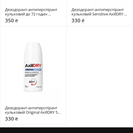
Дезодорант-антиперспірант 
Дезодорант-антиперспірант 
кульковий до 72 годин 
кульковий Sensitive AxillDRY 50 
AxillDRY 50 мл 
мл 
350 ₴
330 ₴
Дезодорант-антиперспірант 
кульковий Original AxillDRY 50 
мл 
330 ₴