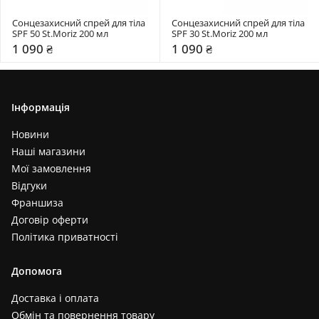
Сонцезахисний спрей для тіла 
Сонцезахисний спрей для тіла 
SPF 50 St.Moriz 200 мл 
SPF 30 St.Moriz 200 мл 
1 090 ₴
1 090 ₴
Інформація
Новини
Наші магазини
Мої замовлення
Відгуки
Франшиза
Договір оферти
Політика приватності
Допомога
Доставка і оплата
Обмін та повернення товару