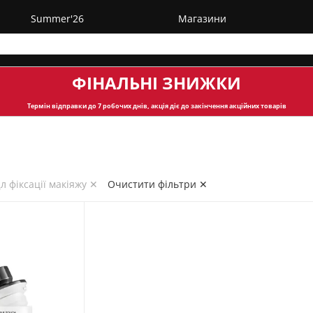
Summer'26
Магазини
ФІНАЛЬНІ ЗНИЖКИ
Термін відправки
до 7 робочих днів, акція діє до закінчення акційних товарів
 фіксації макіяжу ✕
Очистити фільтри ✕