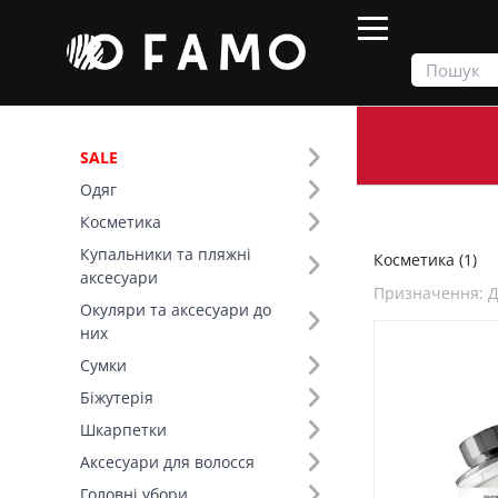
SALE
Одяг
Продукти
Косметика
Косметика
Купальники та пляжні
Косметика (1)
Фільтр
аксесуари
Призначення: Дл
Окуляри та аксесуари до
Призначення (131)
них
Сумки
Бренд (1)
Біжутерія
Шкарпетки
Аксесуари для волосся
Головні убори